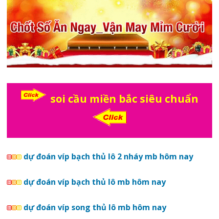
soi cầu miền bắc siêu chuẩn
dự đoán víp bạch thủ lô 2 nháy mb hôm nay
dự đoán víp bạch thủ lô mb hôm nay
dự đoán víp song thủ lô mb hôm nay