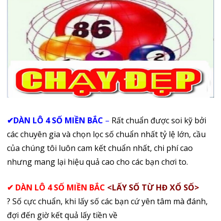
✔DÀN LÔ 4 SỐ MIỀN BẮC
–
Rất chuẩn được soi kỹ bởi
các chuyên gia và chọn lọc số chuẩn nhất tỷ lệ lớn, cầu
của chúng tôi luôn cam kết chuẩn nhất, chi phí cao
nhưng mang lại hiệu quả cao cho các bạn chơi to.
✔ DÀN LÔ 4 SỐ MIỀN BẮC
<LẤY SỐ TỪ HĐ XỔ SỐ>
? Số cực chuẩn, khi lấy số các bạn cứ yên tâm mà đánh,
đợi đến giờ kết quả lấy tiền về