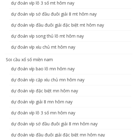
dự đoán víp lô 3 số mt hôm nay
dự đoán víp sớ đầu đuôi giải 8 mt hôm nay
dự đoán víp đầu đuôi giải đặc biệt mt hôm nay
dự đoán víp song thủ lô mt hôm nay
dự đoán víp xíu chủ mt hôm nay
Soi cầu xổ số miền nam
dự đoán víp bao lô mn hôm nay
dự đoán víp cặp xíu chủ mn hôm nay
dự đoán víp đặc biệt mn hôm nay
dự đoán víp giải 8 mn hôm nay
dự đoán víp lô 3 số mn hôm nay
dự đoán víp sớ đầu đuôi giải 8 mn hôm nay
dự đoán víp đầu đuôi giải đặc biệt mn hôm nay