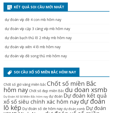
KẾT QUẢ SOI CẦU MỚI NHẤT
dự đoán víp đề 4 con mb hôm nay
dự đoán víp cặp 3 càng víp mb hôm nay
dự đoán bạch thủ lô 2 nháy mb hôm nay
dự đoán víp xiên 4 lô mb hôm nay
dự đoán víp đề song thủ mb hôm nay
SOI CẦU XỔ SỐ MIỀN BẮC HÔM NAY
Chốt số miền Bắc
Chốt số giờ vàng miền bắc
du doan xsmb
hôm nay
Chốt số đẹp miền Bắc
Dự đoán kết quả
dự đoán
Dự Đoán Xổ Số Miền Bắc hôm nay
dự đoán
xổ số siêu chính xác hôm nay
lô kép
Dự đoán
Dự đoán số de hôm nay
dự đoán xsmb