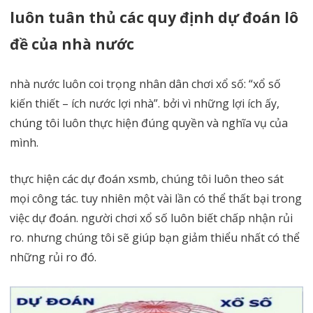
luôn tuân thủ các quy định dự đoán lô
đề của nhà nước
nhà nước luôn coi trọng nhân dân chơi xổ số: “xổ số
kiến thiết – ích nước lợi nhà”. bởi vì những lợi ích ấy,
chúng tôi luôn thực hiện đúng quyền và nghĩa vụ của
mình.
thực hiện các dự đoán xsmb, chúng tôi luôn theo sát
mọi công tác. tuy nhiên một vài lần có thể thất bại trong
việc dự đoán. người chơi xổ số luôn biết chấp nhận rủi
ro. nhưng chúng tôi sẽ giúp bạn giảm thiểu nhất có thể
những rủi ro đó.