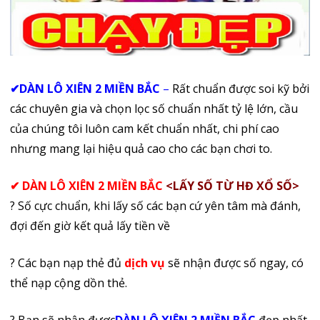
✔DÀN LÔ XIÊN 2 MIỀN BẮC
–
Rất chuẩn được soi kỹ bởi
các chuyên gia và chọn lọc số chuẩn nhất tỷ lệ lớn, cầu
của chúng tôi luôn cam kết chuẩn nhất, chi phí cao
nhưng mang lại hiệu quả cao cho các bạn chơi to.
✔ DÀN LÔ XIÊN 2 MIỀN BẮC
<LẤY SỐ TỪ HĐ XỔ SỐ>
? Số cực chuẩn, khi lấy số các bạn cứ yên tâm mà đánh,
đợi đến giờ kết quả lấy tiền về
? Các bạn nạp thẻ đủ
dịch vụ
sẽ nhận được số ngay, có
thể nạp cộng dồn thẻ.
? Bạn sẽ nhận được
DÀN LÔ XIÊN 2 MIỀN BẮC
đẹp nhất