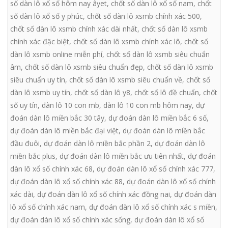
số dàn lô xổ số hôm nay âyet
,
chốt số dàn lô xổ số nam
,
chốt
số dàn lô xổ số y phúc
,
chốt số dàn lô xsmb chính xác 500
,
chốt số dàn lô xsmb chính xác dài nhất
,
chốt số dàn lô xsmb
chính xác đặc biệt
,
chốt số dàn lô xsmb chính xác lô
,
chốt số
dàn lô xsmb online miễn phí
,
chốt số dàn lô xsmb siêu chuẩn
âm
,
chốt số dàn lô xsmb siêu chuẩn đẹp
,
chốt số dàn lô xsmb
siêu chuẩn uy tín
,
chốt số dàn lô xsmb siêu chuẩn về
,
chốt số
dàn lô xsmb uy tín
,
chốt số dàn lô y8
,
chốt số lô đề chuẩn
,
chốt
số uy tín
,
dàn lô 10 con mb
,
dàn lô 10 con mb hôm nay
,
dự
đoán dàn lô miền bắc 30 tây
,
dự đoán dàn lô miền bắc 6 số
,
dự đoán dàn lô miền bắc đại việt
,
dự đoán dàn lô miền bắc
đầu đuôi
,
dự đoán dàn lô miền bắc phần 2
,
dự đoán dàn lô
miền bắc plus
,
dự đoán dàn lô miền bắc ưu tiên nhất
,
dự đoán
dàn lô xổ số chính xác 68
,
dự đoán dàn lô xổ số chính xác 777
,
dự đoán dàn lô xổ số chính xác 88
,
dự đoán dàn lô xổ số chính
xác dài
,
dự đoán dàn lô xổ số chính xác đồng nai
,
dự đoán dàn
lô xổ số chính xác nam
,
dự đoán dàn lô xổ số chính xác s miền
,
dự đoán dàn lô xổ số chính xác sống
,
dự đoán dàn lô xổ số