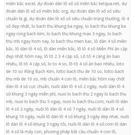
miền bắc excel
,
dự đoán dàn lô xổ số miền bắc ketqua.net
,
dự
đoán dàn lô xổ số miền bắc org
,
dự đoán dàn lô xổ số siêu
chuẩn là gì
,
dự đoán dàn lô xổ số siêu chuẩn trúng thưởng
,
lô 4
số đẹp nhất
,
lo bach thu khung ba ngay
,
lo bach thu khung ba
ngay rong bach kim
,
lo bach thu khung max 3 ngay
,
lo bach
thu mb ngay hom nay
,
lo bach thu mien bac
,
lô dàn 4 số miền
bắc
,
lô dàn lô 4 số
,
lô dàn miền bắc
,
lô lô 4 số Miễn Phí ăn cặp
đẹp nhất hôm nay
,
lô tô 2 3 4 cặp số
,
Lô tô 4 càng ăn bao
nhiêu
,
lô tô 4 cặp số
,
lo to 4 so
,
lô tô 4 số ăn bao nhiêu
,
loto
de 10 so Rồng Bạch Kim
,
lotto bach thu de 10 so
,
lotto bach
thu mb de 10 so
,
mb chuẩn 4 con lô
,
miền bắc hôm nay chốt
đàn lô 4 số cực chuẩn
,
nuôi dàn lô 4 số 2 ngày
,
nuôi dàn lô 4
số khung 3 ngày miễn phí
,
nuoi lo bach thu 2 ngay lo bach thu
mb
,
nuoi lo bach thu 5 ngay
,
nuoi lo bach thu.com
,
nuôi lô dàn
lô 4 số 2 ngày
,
nuôi lô dàn lô 4 số 7 ngày
,
nuôi lô dàn lô 4 số
khung 10 ngày
,
nuôi lô dàn lô 4 số khung 3 ngày dep nhat
,
nuôi
lô dàn lô 4 số khung 3 ngày tôi
,
nuôi lô dàn lô 4 số.com lô dàn
lô 4 số là mấy con
,
phương pháp bắt cầu chuẩn 4 con lô
,