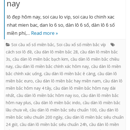
nay
lô đẹp hôm nay, soi cau lo vip, soi cau lo chinh xac
nhat mien bac, dan lo 6 so, dàn lô 6 số, dàn lô 6 số
miền phí,…
Read more »
Soi cầu xổ số miền bắc
,
Soi cầu xổ số miền bắc víp
cách soi lô đề
,
cầu dàn lô miền bắc 28
,
cầu dàn lô miền bắc
3s
,
cầu dàn lô miền bắc bạch kim
,
cầu dàn lô miền bắc chiều
nay
,
cầu dàn lô miền bắc chính xác hôm nay
,
cầu dàn lô miền
bắc chính xác uống
,
cầu dàn lô miền bắc ê càng
,
cầu dàn lô
miền bắc euro
,
cầu dàn lô miền bắc hay miền nam
,
cầu dàn lô
miền bắc hôm nay 4 tây
,
cầu dàn lô miền bắc hôm nay dài
nhất
,
cầu dàn lô miền bắc hôm nay iso
,
cầu dàn lô miền bắc
hôm nay plus
,
cầu dàn lô miền bắc indo
,
cầu dàn lô miền bắc
lâu chưa về
,
cầu dàn lô miền bắc siêu chuẩn 100
,
cầu dàn lô
miền bắc siêu chuẩn 200 ngày
,
cầu dàn lô miền bắc siêu chuẩn
24 giờ
,
cầu dàn lô miền bắc siêu chuẩn 24h
,
cầu dàn lô miền