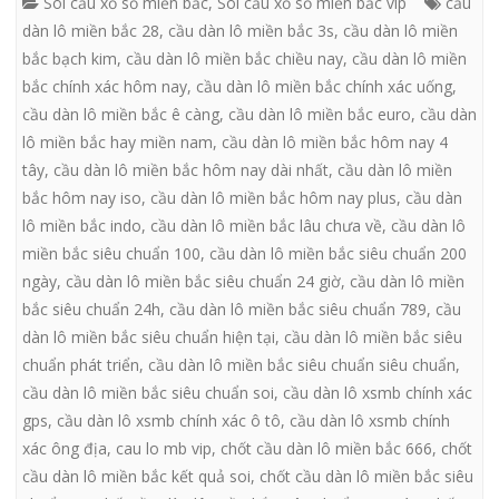
Soi cầu xổ số miền bắc
,
Soi cầu xổ số miền bắc víp
cầu
dàn lô miền bắc 28
,
cầu dàn lô miền bắc 3s
,
cầu dàn lô miền
bắc bạch kim
,
cầu dàn lô miền bắc chiều nay
,
cầu dàn lô miền
bắc chính xác hôm nay
,
cầu dàn lô miền bắc chính xác uống
,
cầu dàn lô miền bắc ê càng
,
cầu dàn lô miền bắc euro
,
cầu dàn
lô miền bắc hay miền nam
,
cầu dàn lô miền bắc hôm nay 4
tây
,
cầu dàn lô miền bắc hôm nay dài nhất
,
cầu dàn lô miền
bắc hôm nay iso
,
cầu dàn lô miền bắc hôm nay plus
,
cầu dàn
lô miền bắc indo
,
cầu dàn lô miền bắc lâu chưa về
,
cầu dàn lô
miền bắc siêu chuẩn 100
,
cầu dàn lô miền bắc siêu chuẩn 200
ngày
,
cầu dàn lô miền bắc siêu chuẩn 24 giờ
,
cầu dàn lô miền
bắc siêu chuẩn 24h
,
cầu dàn lô miền bắc siêu chuẩn 789
,
cầu
dàn lô miền bắc siêu chuẩn hiện tại
,
cầu dàn lô miền bắc siêu
chuẩn phát triển
,
cầu dàn lô miền bắc siêu chuẩn siêu chuẩn
,
cầu dàn lô miền bắc siêu chuẩn soi
,
cầu dàn lô xsmb chính xác
gps
,
cầu dàn lô xsmb chính xác ô tô
,
cầu dàn lô xsmb chính
xác ông địa
,
cau lo mb vip
,
chốt cầu dàn lô miền bắc 666
,
chốt
cầu dàn lô miền bắc kết quả soi
,
chốt cầu dàn lô miền bắc siêu