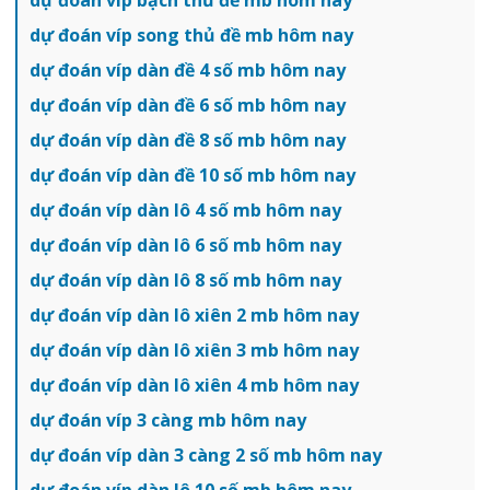
dự đoán víp bạch thủ đề mb hôm nay
dự đoán víp song thủ đề mb hôm nay
dự đoán víp dàn đề 4 số mb hôm nay
dự đoán víp dàn đề 6 số mb hôm nay
dự đoán víp dàn đề 8 số mb hôm nay
dự đoán víp dàn đề 10 số mb hôm nay
dự đoán víp dàn lô 4 số mb hôm nay
dự đoán víp dàn lô 6 số mb hôm nay
dự đoán víp dàn lô 8 số mb hôm nay
dự đoán víp dàn lô xiên 2 mb hôm nay
dự đoán víp dàn lô xiên 3 mb hôm nay
dự đoán víp dàn lô xiên 4 mb hôm nay
dự đoán víp 3 càng mb hôm nay
dự đoán víp dàn 3 càng 2 số mb hôm nay