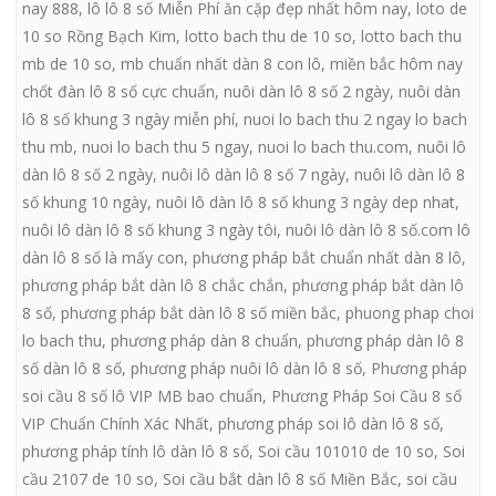
nay 888
,
lô lô 8 số Miễn Phí ăn cặp đẹp nhất hôm nay
,
loto de
10 so Rồng Bạch Kim
,
lotto bach thu de 10 so
,
lotto bach thu
mb de 10 so
,
mb chuẩn nhất dàn 8 con lô
,
miền bắc hôm nay
chốt đàn lô 8 số cực chuẩn
,
nuôi dàn lô 8 số 2 ngày
,
nuôi dàn
lô 8 số khung 3 ngày miễn phí
,
nuoi lo bach thu 2 ngay lo bach
thu mb
,
nuoi lo bach thu 5 ngay
,
nuoi lo bach thu.com
,
nuôi lô
dàn lô 8 số 2 ngày
,
nuôi lô dàn lô 8 số 7 ngày
,
nuôi lô dàn lô 8
số khung 10 ngày
,
nuôi lô dàn lô 8 số khung 3 ngày dep nhat
,
nuôi lô dàn lô 8 số khung 3 ngày tôi
,
nuôi lô dàn lô 8 số.com lô
dàn lô 8 số là mấy con
,
phương pháp bắt chuẩn nhất dàn 8 lô
,
phương pháp bắt dàn lô 8 chắc chắn
,
phương pháp bắt dàn lô
8 số
,
phương pháp bắt dàn lô 8 số miền bắc
,
phuong phap choi
lo bach thu
,
phương pháp dàn 8 chuẩn
,
phương pháp dàn lô 8
số dàn lô 8 số
,
phương pháp nuôi lô dàn lô 8 số
,
Phương pháp
soi cầu 8 số lô VIP MB bao chuẩn
,
Phương Pháp Soi Cầu 8 số
VIP Chuẩn Chính Xác Nhất
,
phương pháp soi lô dàn lô 8 số
,
phương pháp tính lô dàn lô 8 số
,
Soi cầu 101010 de 10 so
,
Soi
cầu 2107 de 10 so
,
Soi cầu bắt dàn lô 8 số Miền Bắc
,
soi cầu