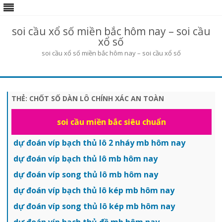
soi cầu xổ số miền bắc hôm nay – soi cầu
xổ số
soi cầu xổ số miền bắc hôm nay – soi cầu xổ số
Skip
to
content
THẺ:
CHỐT SỐ DÀN LÔ CHÍNH XÁC AN TOÀN
soi cầu miền bắc siêu chuẩn
dự đoán víp bạch thủ lô 2 nháy mb hôm nay
dự đoán víp bạch thủ lô mb hôm nay
dự đoán víp song thủ lô mb hôm nay
dự đoán víp bạch thủ lô kép mb hôm nay
dự đoán víp song thủ lô kép mb hôm nay