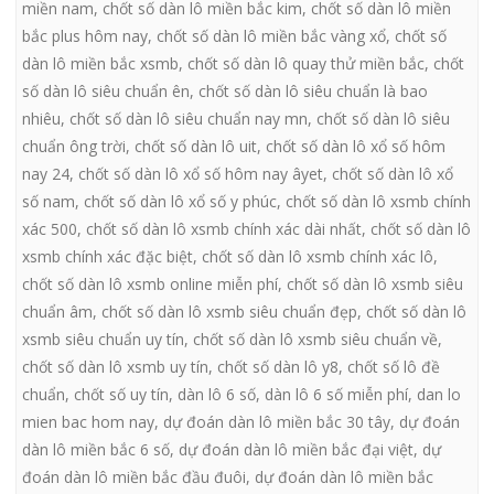
miền nam
,
chốt số dàn lô miền bắc kim
,
chốt số dàn lô miền
bắc plus hôm nay
,
chốt số dàn lô miền bắc vàng xổ
,
chốt số
dàn lô miền bắc xsmb
,
chốt số dàn lô quay thử miền bắc
,
chốt
số dàn lô siêu chuẩn ên
,
chốt số dàn lô siêu chuẩn là bao
nhiêu
,
chốt số dàn lô siêu chuẩn nay mn
,
chốt số dàn lô siêu
chuẩn ông trời
,
chốt số dàn lô uit
,
chốt số dàn lô xổ số hôm
nay 24
,
chốt số dàn lô xổ số hôm nay âyet
,
chốt số dàn lô xổ
số nam
,
chốt số dàn lô xổ số y phúc
,
chốt số dàn lô xsmb chính
xác 500
,
chốt số dàn lô xsmb chính xác dài nhất
,
chốt số dàn lô
xsmb chính xác đặc biệt
,
chốt số dàn lô xsmb chính xác lô
,
chốt số dàn lô xsmb online miễn phí
,
chốt số dàn lô xsmb siêu
chuẩn âm
,
chốt số dàn lô xsmb siêu chuẩn đẹp
,
chốt số dàn lô
xsmb siêu chuẩn uy tín
,
chốt số dàn lô xsmb siêu chuẩn về
,
chốt số dàn lô xsmb uy tín
,
chốt số dàn lô y8
,
chốt số lô đề
chuẩn
,
chốt số uy tín
,
dàn lô 6 số
,
dàn lô 6 số miễn phí
,
dan lo
mien bac hom nay
,
dự đoán dàn lô miền bắc 30 tây
,
dự đoán
dàn lô miền bắc 6 số
,
dự đoán dàn lô miền bắc đại việt
,
dự
đoán dàn lô miền bắc đầu đuôi
,
dự đoán dàn lô miền bắc