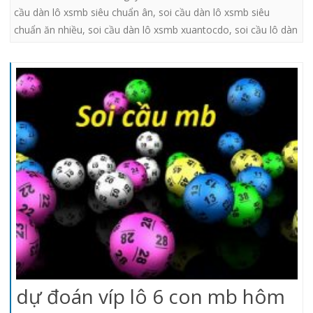
cầu dàn lô xsmb siêu chuẩn ân
,
soi cầu dàn lô xsmb siêu
chuẩn ăn nhiều
,
soi cầu dàn lô xsmb xuantocdo
,
soi cầu lô dàn
dự đoán víp lô 6 con mb hôm