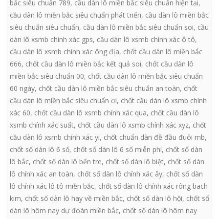
bắc siêu chuẩn 789
,
cầu dàn lô miền bắc siêu chuẩn hiện tại
,
cầu dàn lô miền bắc siêu chuẩn phát triển
,
cầu dàn lô miền bắc
siêu chuẩn siêu chuẩn
,
cầu dàn lô miền bắc siêu chuẩn soi
,
cầu
dàn lô xsmb chính xác gps
,
cầu dàn lô xsmb chính xác ô tô
,
cầu dàn lô xsmb chính xác ông địa
,
chốt cầu dàn lô miền bắc
666
,
chốt cầu dàn lô miền bắc kết quả soi
,
chốt cầu dàn lô
miền bắc siêu chuẩn 00
,
chốt cầu dàn lô miền bắc siêu chuẩn
60 ngày
,
chốt cầu dàn lô miền bắc siêu chuẩn an toàn
,
chốt
cầu dàn lô miền bắc siêu chuẩn ơi
,
chốt cầu dàn lô xsmb chính
xác 60
,
chốt cầu dàn lô xsmb chính xác qua
,
chốt cầu dàn lô
xsmb chính xác suất
,
chốt cầu dàn lô xsmb chính xác xyz
,
chốt
cầu dàn lô xsmb chính xác yi
,
chốt chuẩn dàn đề đầu đuôi mb
,
chốt số dàn lô 6 số
,
chốt số dàn lô 6 số miễn phí
,
chốt số dàn
lô bắc
,
chốt số dàn lô bến tre
,
chốt số dàn lô biệt
,
chốt số dàn
lô chính xác an toàn
,
chốt số dàn lô chính xác ây
,
chốt số dàn
lô chính xác lô tô miền bắc
,
chốt số dàn lô chính xác rông bach
kim
,
chốt số dàn lô hay về miền bắc
,
chốt số dàn lô hội
,
chốt số
dàn lô hôm nay dự đoán miền bắc
,
chốt số dàn lô hôm nay