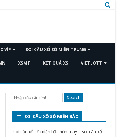
C VÍP
SOI CẦU XỔ SỐ MIỀN TRUNG
KÉP
MN
XSMT
DỰ ĐOÁN VÍP BAO LÔ MT HÔM
KẾT QUẢ XS
VIETLOTT
NAY
KẾT QUẢ XỔ SỐ VIETLOTT
MB
DỰ ĐOÁN VÍP CẶP XÍU CHỦ MT
XỔ SỐ POWER 6/55 – KQXS ĐIỆN
C
HÔM NAY
TOÁN
Search
RUNG
DỰ ĐOÁN VÍP ĐẶC BIỆT MT
XSM4D – XỔ SỐ MAX 4D
HÔM NAY
RUNG
SOI CẦU XỔ SỐ MIỀN BẮC
XSM3D – XỔ SỐ MAX 3D
 MB
DỰ ĐOÁN VÍP GIẢI 8 MT HÔM
NAY
soi cầu xổ số miền bắc hôm nay – soi cầu xổ
XSM645 – XỔ SỐ MEGA 6/45