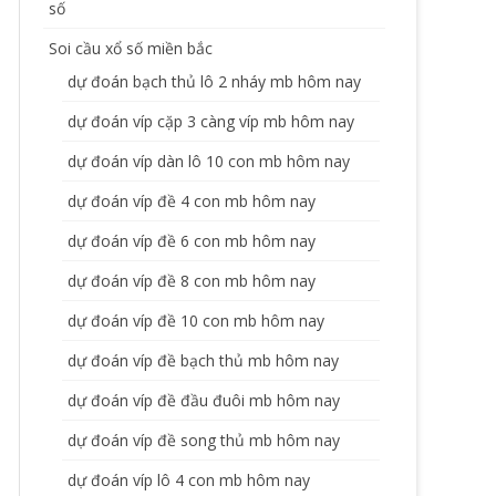
số
ÔM
DỰ ĐOÁN VÍP LÔ 3 SỐ MT HÔM
NAY
Soi cầu xổ số miền bắc
dự đoán bạch thủ lô 2 nháy mb hôm nay
DỰ ĐOÁN VÍP SỚ ĐẦU ĐUÔI
GIẢI 8 MT HÔM NAY
dự đoán víp cặp 3 càng víp mb hôm nay
DỰ ĐOÁN VÍP ĐẦU ĐUÔI GIẢI
dự đoán víp dàn lô 10 con mb hôm nay
ĐẶC BIỆT MT HÔM NAY
dự đoán víp đề 4 con mb hôm nay
DỰ ĐOÁN VÍP SONG THỦ LÔ
dự đoán víp đề 6 con mb hôm nay
MT HÔM NAY
dự đoán víp đề 8 con mb hôm nay
DỰ ĐOÁN VÍP XÍU CHỦ MT HÔM
dự đoán víp đề 10 con mb hôm nay
NAY
dự đoán víp đề bạch thủ mb hôm nay
dự đoán víp đề đầu đuôi mb hôm nay
dự đoán víp đề song thủ mb hôm nay
dự đoán víp lô 4 con mb hôm nay