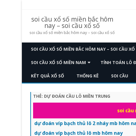
soi cầu xổ số miền bắc hôm
nay – soi cầu xổ số
soi cầu xổ số miền bắc hôm nay – soi cầu xổ số
SOI CẦU XỔ SỐ MIỀN BẮC HÔM NAY – SOI CẦU XỔ
SOI CẦU XỔ SỐ MIỀN NAM
TÍNH TOÁN LÔ 
DỰ ĐOÁN VÍP BAO LÔ MN HÔM
KẾT QUẢ XỔ SỐ
THỐNG KÊ
SOI CẦU
NAY
DỰ ĐOÁN VÍP CẶP XÍU CHỦ MN
THẺ:
DỰ ĐOÁN CẦU LÔ MIỀN TRUNG
HÔM NAY
soi cầu
DỰ ĐOÁN VÍP ĐẶC BIỆT MN
HÔM NAY
dự đoán víp bạch thủ lô 2 nháy mb hôm n
dự đoán víp bạch thủ lô mb hôm nay
DỰ ĐOÁN VÍP GIẢI 8 MN HÔM