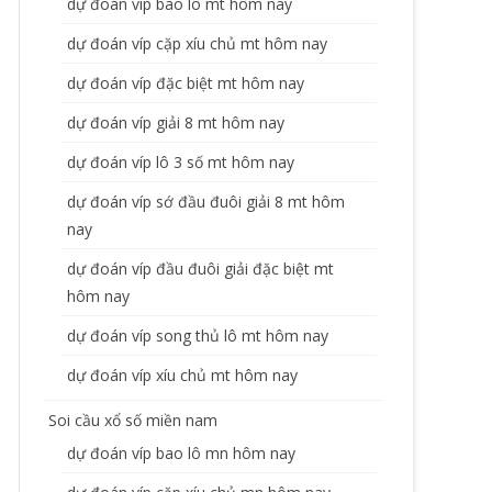
dự đoán víp bao lô mt hôm nay
dự đoán víp cặp xíu chủ mt hôm nay
dự đoán víp đặc biệt mt hôm nay
dự đoán víp giải 8 mt hôm nay
dự đoán víp lô 3 số mt hôm nay
dự đoán víp sớ đầu đuôi giải 8 mt hôm
nay
dự đoán víp đầu đuôi giải đặc biệt mt
hôm nay
dự đoán víp song thủ lô mt hôm nay
dự đoán víp xíu chủ mt hôm nay
Soi cầu xổ số miền nam
dự đoán víp bao lô mn hôm nay