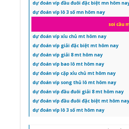
dự đoán víp đầu đuôi đặc biệt mn hôm na
dự đoán víp lô 3 số mn hôm nay
soi cầu 
dự đoán víp xỉu chủ mt hôm nay
dự đoán víp giải đặc biệt mt hôm nay
dự đoán víp giải 8 mt hôm nay
dự đoán víp bao lô mt hôm nay
dự đoán víp cặp xỉu chủ mt hôm nay
dự đoán víp song thủ lô mt hôm nay
dự đoán víp đầu đuôi giải 8 mt hôm nay
dự đoán víp đầu đuôi đặc biệt mt hôm na
dự đoán víp lô 3 số mt hôm nay