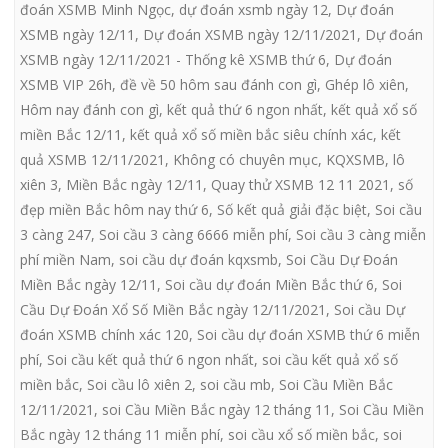
đoán XSMB Minh Ngọc
,
dự đoán xsmb ngày 12
,
Dự đoán
XSMB ngày 12/11
,
Dự đoán XSMB ngày 12/11/2021
,
Dự đoán
XSMB ngày 12/11/2021 - Thống kê XSMB thứ 6
,
Dự đoán
XSMB VIP 26h
,
đề về 50 hôm sau đánh con gì
,
Ghép lô xiên
,
Hôm nay đánh con gì
,
kết quả thứ 6 ngon nhất
,
kết quả xổ số
miền Bắc 12/11
,
kết quả xổ số miền bắc siêu chính xác
,
kết
quả XSMB 12/11/2021
,
Không có chuyên mục
,
KQXSMB
,
lô
xiên 3
,
Miền Bắc ngày 12/11
,
Quay thử XSMB 12 11 2021
,
số
đẹp miền Bắc hôm nay thứ 6
,
Số kết quả giải đặc biệt
,
Soi cầu
3 càng 247
,
Soi cầu 3 càng 6666 miễn phí
,
Soi cầu 3 càng miễn
phí miền Nam
,
soi cầu dự đoán kqxsmb
,
Soi Cầu Dự Đoán
Miền Bắc ngày 12/11
,
Soi cầu dự đoán Miền Bắc thứ 6
,
Soi
Cầu Dự Đoán Xổ Số Miền Bắc ngày 12/11/2021
,
Soi cầu Dự
đoán XSMB chính xác 120
,
Soi cầu dự đoán XSMB thứ 6 miễn
phí
,
Soi cầu kết quả thứ 6 ngon nhất
,
soi cầu kết quả xổ số
miền bắc
,
Soi cầu lô xiên 2
,
soi cầu mb
,
Soi Cầu Miền Bắc
12/11/2021
,
soi Cầu Miền Bắc ngày 12 tháng 11
,
Soi Cầu Miền
Bắc ngày 12 tháng 11 miễn phí
,
soi cầu xổ số miền bắc
,
soi