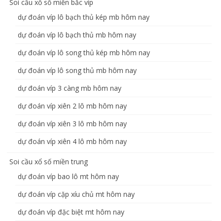
Soi cầu xổ số miền bắc víp
dự đoán víp lô bạch thủ kép mb hôm nay
dự đoán víp lô bạch thủ mb hôm nay
dự đoán víp lô song thủ kép mb hôm nay
dự đoán víp lô song thủ mb hôm nay
dự đoán víp 3 càng mb hôm nay
dự đoán víp xiên 2 lô mb hôm nay
dự đoán víp xiên 3 lô mb hôm nay
dự đoán víp xiên 4 lô mb hôm nay
Soi cầu xổ số miền trung
dự đoán víp bao lô mt hôm nay
dự đoán víp cặp xíu chủ mt hôm nay
dự đoán víp đặc biệt mt hôm nay