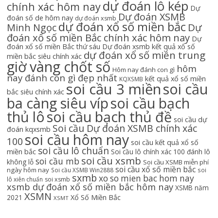
dự đoán lô kép
chính xác hôm nay
Dự
Dự đoán XSMB
đoán số de hôm nay
dự đoán xsmb
dự đoán xổ số miền bắc
Dự
Minh Ngọc
đoán xổ số miền Bắc chính xác hôm nay
Dự
đoán xổ số miền Bắc thứ sáu Dự đoán xsmb kết quả xổ số
dự đoán xổ số miền trung
miền bắc siêu chính xác
giờ vàng chốt số
hôm
Hôm nay đánh con gì
nay đánh con gì đẹp nhất
kết quả xổ số miền
KQXSMB
soi cầu 3 miền
soi cầu
bắc siêu chính xác
ba càng siêu víp
soi cầu bạch
thủ lô
soi cầu bạch thủ đề
soi cầu dự
Soi cầu Dự đoán XSMB chính xác
đoán kqxsmb
soi cầu hôm nay
100
soi cầu kết quả xổ số
soi cầu lô chuẩn
miền bắc
Soi cầu lô chính xác 100 đánh lô
soi cầu xsmb
soi cầu mb
không lỗ
Soi cầu XSMB miễn phí
soi cầu xổ số miền bắc
ngày hôm nay
Soi cầu XSMB Win2888
soi
sxmb
xo so mien bac hom nay
lô xiên chuẩn
soi xsmb
xsmb dự đoán xổ số miền bắc hôm nay
XSMB năm
XSMN
2021
Xổ Số Miền Bắc
XSMT