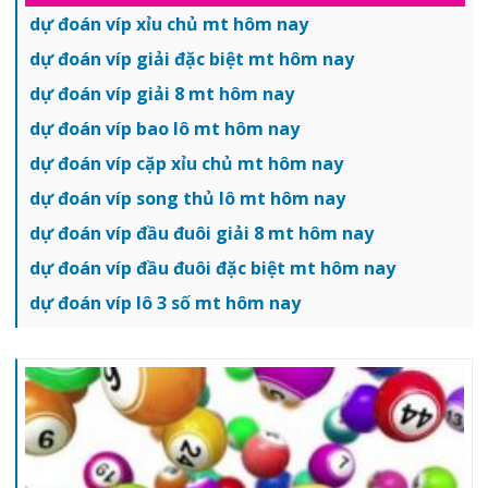
dự đoán víp xỉu chủ mt hôm nay
dự đoán víp giải đặc biệt mt hôm nay
dự đoán víp giải 8 mt hôm nay
dự đoán víp bao lô mt hôm nay
dự đoán víp cặp xỉu chủ mt hôm nay
dự đoán víp song thủ lô mt hôm nay
dự đoán víp đầu đuôi giải 8 mt hôm nay
dự đoán víp đầu đuôi đặc biệt mt hôm nay
dự đoán víp lô 3 số mt hôm nay