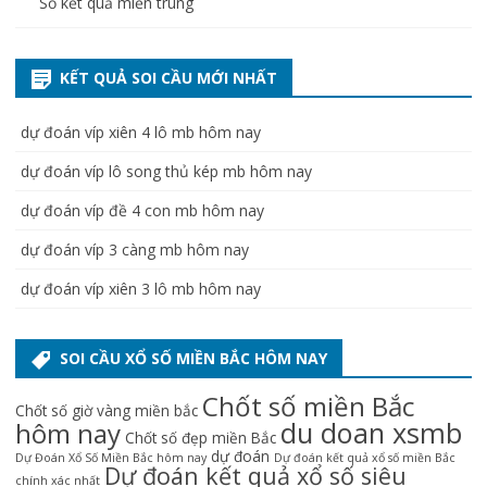
Số kết quả miền trung
KẾT QUẢ SOI CẦU MỚI NHẤT
dự đoán víp xiên 4 lô mb hôm nay
dự đoán víp lô song thủ kép mb hôm nay
dự đoán víp đề 4 con mb hôm nay
dự đoán víp 3 càng mb hôm nay
dự đoán víp xiên 3 lô mb hôm nay
SOI CẦU XỔ SỐ MIỀN BẮC HÔM NAY
Chốt số miền Bắc
Chốt số giờ vàng miền bắc
du doan xsmb
hôm nay
Chốt số đẹp miền Bắc
dự đoán
Dự Đoán Xổ Số Miền Bắc hôm nay
Dự đoán kết quả xổ số miền Bắc
Dự đoán kết quả xổ số siêu
chính xác nhất